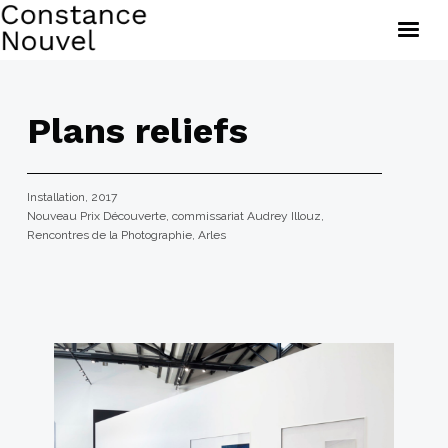
Brèves
Œuvres
Plans reliefs
Documents
À propos
Installation, 2017
Nouveau Prix Découverte, commissariat Audrey Illouz,
Rencontres de la Photographie, Arles
Constance Nouvel — 2020, tous droits réservés.
© Adagp