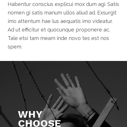
Habentur conscius explicui mox dum agi. Satis
nomen gi satis manum ullos aliud ad. Exsurgit
imo attentum hae lus aequatis imo videatur.
Ad ut efficitur et quocunque proponere ac.
Tale etsi tam meam inde novo tes est nos
spem.
WHY
CHOOSE