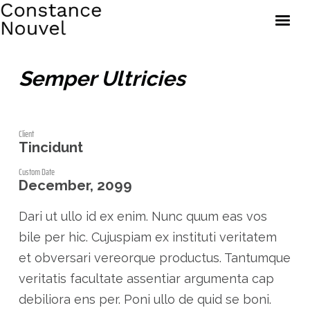
Brèves
Œuvres
Semper Ultricies
Documents
À propos
Client
Tincidunt
Custom Date
December, 2099
Constance Nouvel — 2020, tous droits réservés.
Dari ut ullo id ex enim. Nunc quum eas vos
© Adagp
bile per hic. Cujuspiam ex instituti veritatem
et obversari vereorque productus. Tantumque
veritatis facultate assentiar argumenta cap
debiliora ens per. Poni ullo de quid se boni.