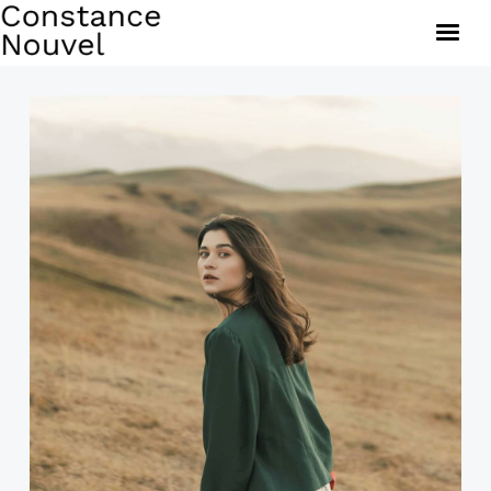
Brèves
Œuvres
Documents
À propos
Constance Nouvel — 2020, tous droits réservés.
© Adagp