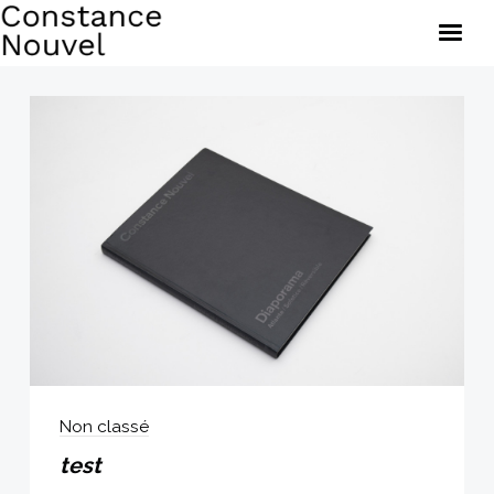
Brèves
Œuvres
Documents
À propos
Constance Nouvel — 2020, tous droits réservés.
© Adagp
Non classé
test